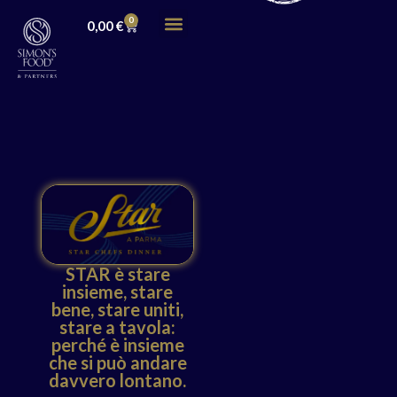
0
0,00
€
STAR è stare
insieme, stare
bene, stare uniti,
stare a tavola:
perché è insieme
che si può andare
davvero lontano.