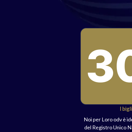
3
I big
Noi per Loro odv è ide
del Registro Unico N