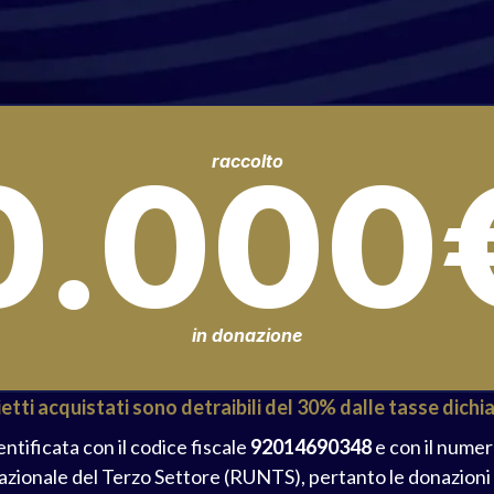
0.000
raccolto
in donazione
lietti acquistati sono detraibili del 30% dalle tasse dichi
ntificata con il codice fiscale
92014690348
e con il numer
azionale del Terzo Settore (RUNTS), pertanto le donazioni