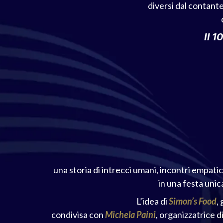
diversi dal contante
Il 1
una storia di intrecci umani, incontri empatic
in una festa unic
L’idea di
Simon’s Food
,
condivisa con
Michela Paini
, organizzatrice d