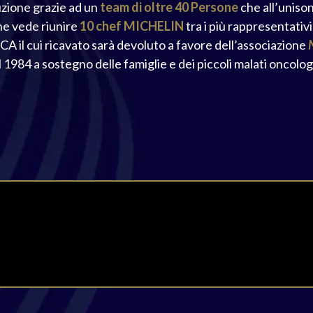
zione grazie ad un
team di oltre 40 Persone
che all’unison
e vede riunire
10 chef MICHELIN
tra i più rappresentati
il cui ricavato sarà devoluto a favore dell’associazione
l 1984 a sostegno delle famiglie e dei piccoli malati oncologi